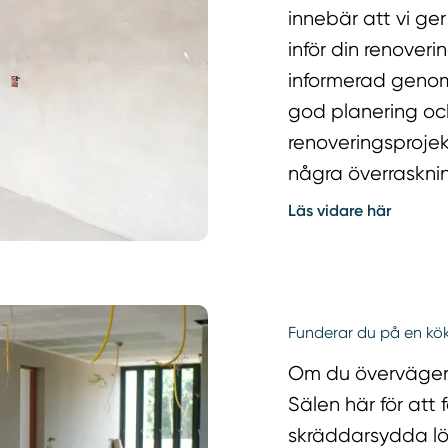
innebär att vi ge
inför din renover
informerad genom 
god planering och
renoveringsprojek
några överraskni
Läs vidare här
Funderar du på en kök
Om du överväger 
Sälen här för att 
skräddarsydda lös