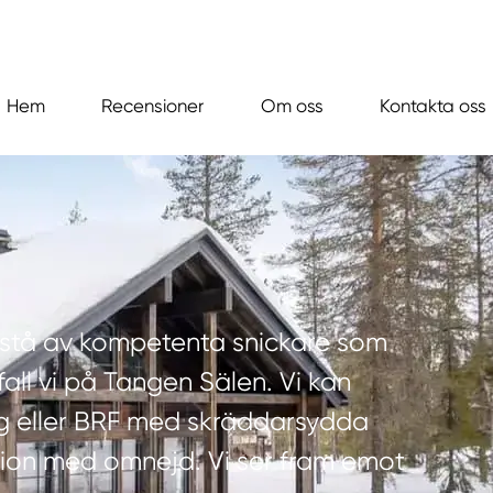
Hem
Recensioner
Om oss
Kontakta oss
estå av kompetenta snickare som
a fall vi på Tangen Sälen. Vi kan
ag eller BRF med skräddarsydda
tion med omnejd. Vi ser fram emot