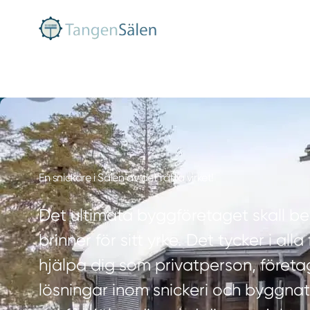
En snickare i Sälen av det rätta virket!
Det ultimata byggföretaget skall b
brinner för sitt yrke. Det tycker i all
hjälpa dig som privatperson, föret
lösningar inom snickeri och byggna