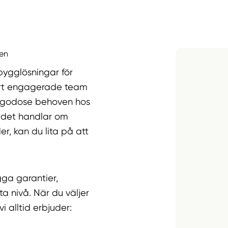
len
bygglösningar för
Vårt engagerade team
illgodose behoven hos
 det handlar om
er, kan du lita på att
gga garantier,
a nivå. När du väljer
i alltid erbjuder: